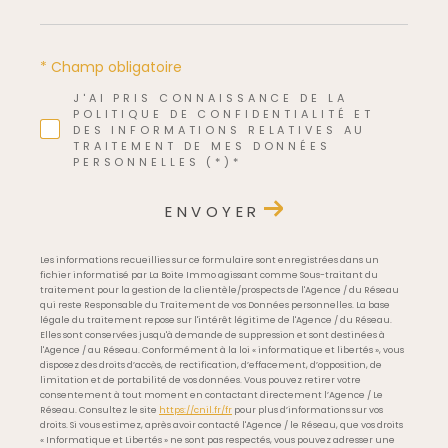
* Champ obligatoire
J'AI PRIS CONNAISSANCE DE LA
POLITIQUE DE CONFIDENTIALITÉ ET
DES INFORMATIONS RELATIVES AU
TRAITEMENT DE MES DONNÉES
PERSONNELLES (*)*
ENVOYER
Les informations recueillies sur ce formulaire sont enregistrées dans un
fichier informatisé par La Boite Immo agissant comme Sous-traitant du
traitement pour la gestion de la clientèle/prospects de l'Agence / du Réseau
qui reste Responsable du Traitement de vos Données personnelles. La base
légale du traitement repose sur l'intérêt légitime de l'Agence / du Réseau.
Elles sont conservées jusqu'à demande de suppression et sont destinées à
l'Agence / au Réseau. Conformément à la loi « informatique et libertés », vous
disposez des droits d’accès, de rectification, d’effacement, d’opposition, de
limitation et de portabilité de vos données. Vous pouvez retirer votre
consentement à tout moment en contactant directement l’Agence / Le
Réseau. Consultez le site
https://cnil.fr/fr
pour plus d’informations sur vos
droits. Si vous estimez, après avoir contacté l'Agence / le Réseau, que vos droits
« Informatique et Libertés » ne sont pas respectés, vous pouvez adresser une