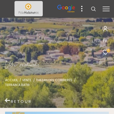
Fr
0
V
o
r
e
r
e
c
e
c
e
ACCUEIL
VENTE
THEZAN DES CORBIERES
TERRAIN A BATIR
RETOUR