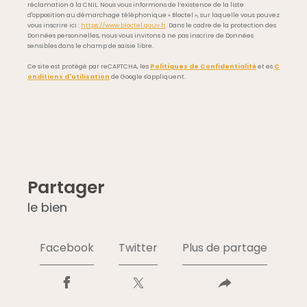
réclamation à la CNIL. Nous vous informons de l’existence de la liste
d'opposition au démarchage téléphonique « Bloctel », sur laquelle vous pouvez
vous inscrire ici :
https://www.bloctel.gouv.fr
. Dans le cadre de la protection des
Données personnelles, nous vous invitons à ne pas inscrire de Données
sensibles dans le champ de saisie libre.
Ce site est protégé par reCAPTCHA, les
Politiques de Confidentialité
et es
C
onditions d'utilisation
de Google s'appliquent.
partager
le bien
Facebook
Twitter
Plus de partage