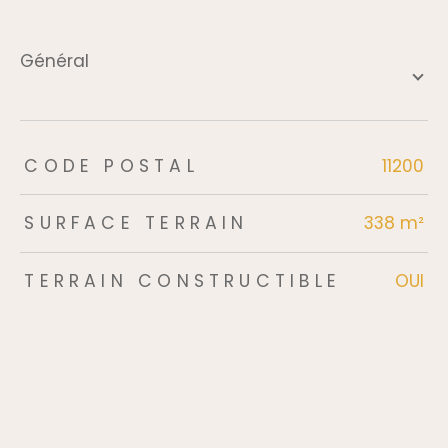
général
TRAD_ZEPHYR_Caracteristique
TRAD_ZEPHYR_Valeurs
CODE POSTAL
11200
SURFACE TERRAIN
338 m²
TERRAIN CONSTRUCTIBLE
OUI