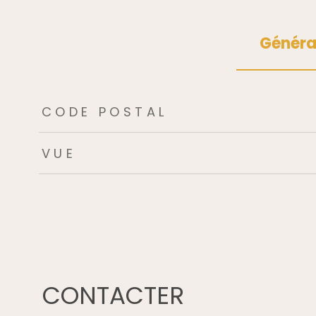
Généra
TRAD_ZEPHYR_Caracteristique
TRAD_ZEPHYR_Valeu
CODE POSTAL
VUE
CONTACTER