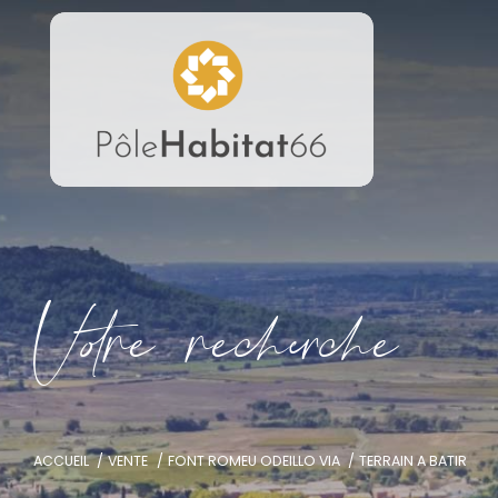
V
o
r
e
r
e
c
e
c
e
ACCUEIL
VENTE
FONT ROMEU ODEILLO VIA
TERRAIN A BATIR